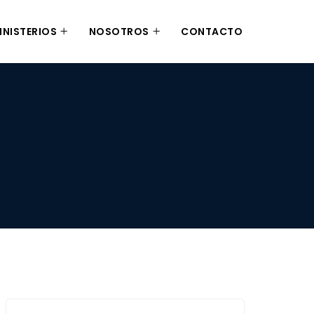
INISTERIOS
NOSOTROS
CONTACTO