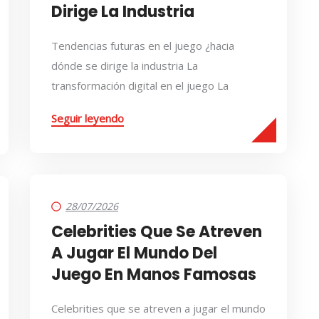
Dirige La Industria
Tendencias futuras en el juego ¿hacia
dónde se dirige la industria La
transformación digital en el juego La
Seguir leyendo
28/07/2026
Celebrities Que Se Atreven
A Jugar El Mundo Del
Juego En Manos Famosas
Celebrities que se atreven a jugar el mundo