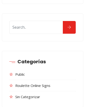
Categorías
Public
Roulette Online Signs
Sin Categorizar