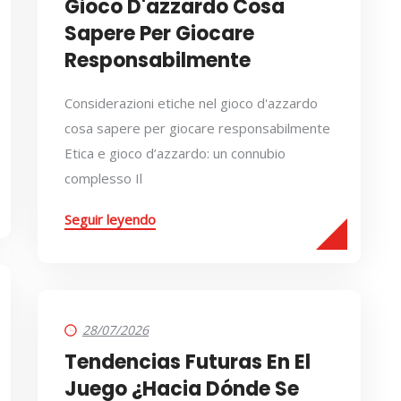
Gioco D'azzardo Cosa
Sapere Per Giocare
Responsabilmente
Considerazioni etiche nel gioco d'azzardo
cosa sapere per giocare responsabilmente
Etica e gioco d’azzardo: un connubio
complesso Il
Seguir leyendo
28/07/2026
Tendencias Futuras En El
Juego ¿hacia Dónde Se