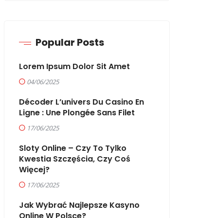
Popular Posts
Lorem Ipsum Dolor Sit Amet
04/06/2025
Décoder L’univers Du Casino En
Ligne : Une Plongée Sans Filet
17/06/2025
Sloty Online – Czy To Tylko
Kwestia Szczęścia, Czy Coś
Więcej?
17/06/2025
Jak Wybrać Najlepsze Kasyno
Online W Polsce?