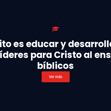
to es educar y desarrolla
íderes para Cristo al en
bíblicos
Ver más