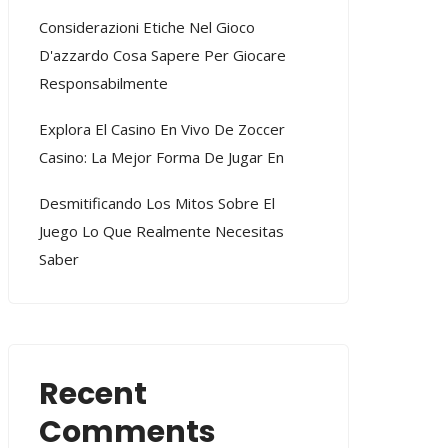
Considerazioni Etiche Nel Gioco
D'azzardo Cosa Sapere Per Giocare
Responsabilmente
Explora El Casino En Vivo De Zoccer
Casino: La Mejor Forma De Jugar En
Desmitificando Los Mitos Sobre El
Juego Lo Que Realmente Necesitas
Saber
Recent
Comments