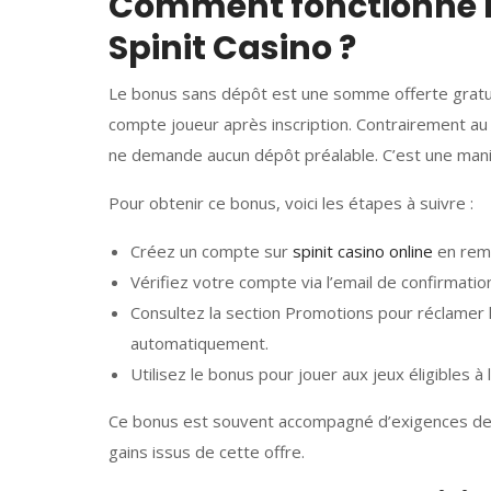
Comment fonctionne l
Spinit Casino ?
Le bonus sans dépôt est une somme offerte gratui
compte joueur après inscription. Contrairement au b
ne demande aucun dépôt préalable. C’est une maniè
Pour obtenir ce bonus, voici les étapes à suivre :
Créez un compte sur
spinit casino online
en remp
Vérifiez votre compte via l’email de confirmation
Consultez la section Promotions pour réclamer l
automatiquement.
Utilisez le bonus pour jouer aux jeux éligibles à l
Ce bonus est souvent accompagné d’exigences de mi
gains issus de cette offre.