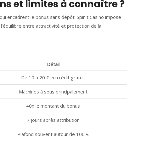
ns et limites à connaître ?
 qui encadrent le bonus sans dépôt. Spinit Casino impose
équilibre entre attractivité et protection de la
Détail
De 10 à 20 € en crédit gratuit
Machines à sous principalement
40x le montant du bonus
7 jours après attribution
Plafond souvent autour de 100 €