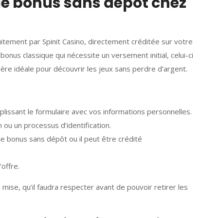
e bonus sans dépôt chez
tement par Spinit Casino, directement créditée sur votre
onus classique qui nécessite un versement initial, celui-ci
re idéale pour découvrir les jeux sans perdre d’argent.
lissant le formulaire avec vos informations personnelles.
 ou un processus d’identification.
e bonus sans dépôt ou il peut être crédité
’offre.
se, qu’il faudra respecter avant de pouvoir retirer les