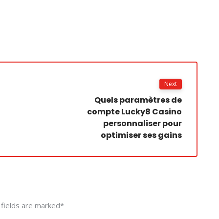
Next
Quels paramètres de
compte Lucky8 Casino
personnaliser pour
optimiser ses gains
 fields are marked*