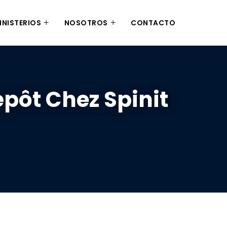
INISTERIOS
NOSOTROS
CONTACTO
pôt Chez Spinit