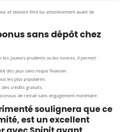
eur et doivent être lus attentivement avant de
bonus sans dépôt chez
les joueurs prudents ou les novices. Il permet :
ité des jeux sans risque financier.
s les plus populaires.
 des crédits gratuits.
processus de retrait sans engagement monétaire.
érimenté soulignera que ce
mité, est un excellent
r avec Spinit avant