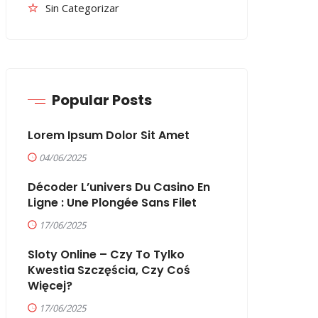
Sin Categorizar
Popular Posts
Lorem Ipsum Dolor Sit Amet
04/06/2025
Décoder L’univers Du Casino En
Ligne : Une Plongée Sans Filet
17/06/2025
Sloty Online – Czy To Tylko
Kwestia Szczęścia, Czy Coś
Więcej?
17/06/2025