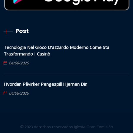
Post
Tecnologia Nel Gioco D'azzardo Moderno Come Sta
Trasformando I Casinò
04/08/2026
Hvordan Påvirker Pengespill Hjernen Din
04/08/2026
© 2023 derechos reservados
Iglesia Gran Comisión