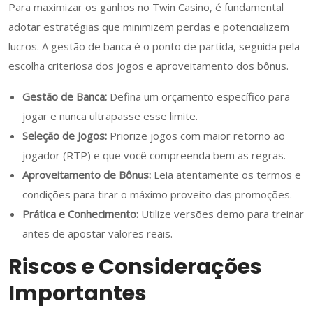
Para maximizar os ganhos no Twin Casino, é fundamental
adotar estratégias que minimizem perdas e potencializem
lucros. A gestão de banca é o ponto de partida, seguida pela
escolha criteriosa dos jogos e aproveitamento dos bônus.
Gestão de Banca:
Defina um orçamento específico para
jogar e nunca ultrapasse esse limite.
Seleção de Jogos:
Priorize jogos com maior retorno ao
jogador (RTP) e que você compreenda bem as regras.
Aproveitamento de Bônus:
Leia atentamente os termos e
condições para tirar o máximo proveito das promoções.
Prática e Conhecimento:
Utilize versões demo para treinar
antes de apostar valores reais.
Riscos e Considerações
Importantes