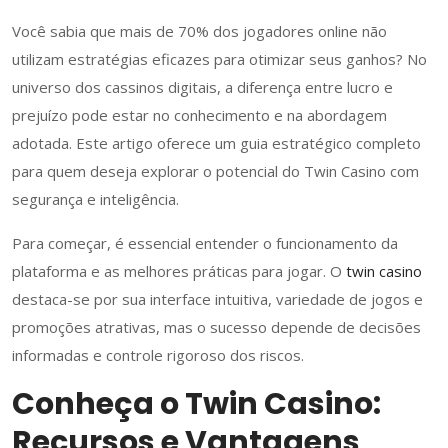
Você sabia que mais de 70% dos jogadores online não
utilizam estratégias eficazes para otimizar seus ganhos? No
universo dos cassinos digitais, a diferença entre lucro e
prejuízo pode estar no conhecimento e na abordagem
adotada. Este artigo oferece um guia estratégico completo
para quem deseja explorar o potencial do Twin Casino com
segurança e inteligência.
Para começar, é essencial entender o funcionamento da
plataforma e as melhores práticas para jogar. O
twin casino
destaca-se por sua interface intuitiva, variedade de jogos e
promoções atrativas, mas o sucesso depende de decisões
informadas e controle rigoroso dos riscos.
Conheça o Twin Casino:
Recursos e Vantagens