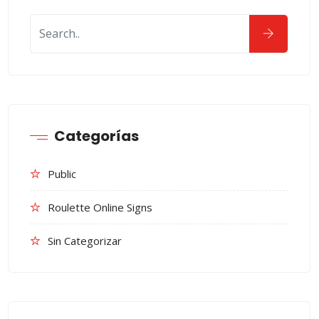
Categorías
Public
Roulette Online Signs
Sin Categorizar