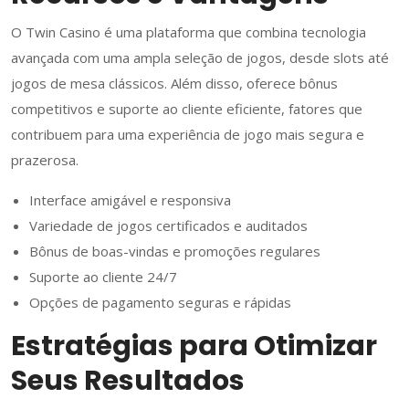
O Twin Casino é uma plataforma que combina tecnologia
avançada com uma ampla seleção de jogos, desde slots até
jogos de mesa clássicos. Além disso, oferece bônus
competitivos e suporte ao cliente eficiente, fatores que
contribuem para uma experiência de jogo mais segura e
prazerosa.
Interface amigável e responsiva
Variedade de jogos certificados e auditados
Bônus de boas-vindas e promoções regulares
Suporte ao cliente 24/7
Opções de pagamento seguras e rápidas
Estratégias para Otimizar
Seus Resultados