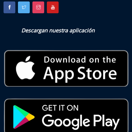
Descargan nuestra aplicación