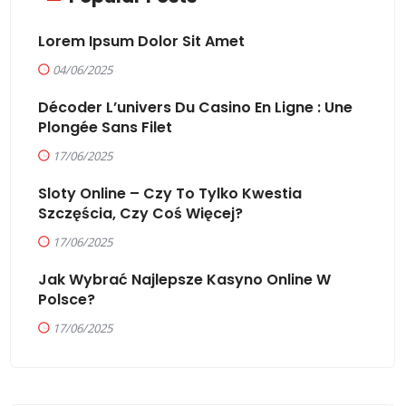
Lorem Ipsum Dolor Sit Amet
04/06/2025
Décoder L’univers Du Casino En Ligne : Une
Plongée Sans Filet
17/06/2025
Sloty Online – Czy To Tylko Kwestia
Szczęścia, Czy Coś Więcej?
17/06/2025
Jak Wybrać Najlepsze Kasyno Online W
Polsce?
17/06/2025