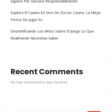
Sapere Per Giocare Responsabilmente
Explora El Casino En Vivo De Zoccer Casino: La Mejor
Forma De Jugar En
Desmitificando Los Mitos Sobre El Juego Lo Que
Realmente Necesitas Saber
Recent Comments
No hay comentarios que mostrar.