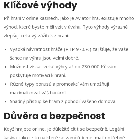
Klíčové výhody
Při hraní v online kasinech, jako je Aviator hra, existuje mnoho
výhod, které byste měli vzít v úvahu. Tyto výhody výrazně
zlepšují celkový zážitek z hraní:
Vysoká návratnost hráče (RTP 97,0%) zajišťuje, že vaše
šance na výhru jsou velmi dobré.
Možnost získat velké výhry až do 230 000 Kč vám
poskytuje motivaci k hraní.
Různé typy bonusů a promoakcí vám umožňují
maximalizovat váš bankroll.
Snadný přístup ke hrám z pohodlí vašeho domova.
Důvěra a bezpečnost
Když hrajete online, je důležité cítit se bezpečně. Legální
kasina, jako je to na které se zaměřujeme, mají potřebné