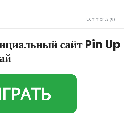
Comments (0)
ициальный сайт Pin Up
рай
ГРАТЬ