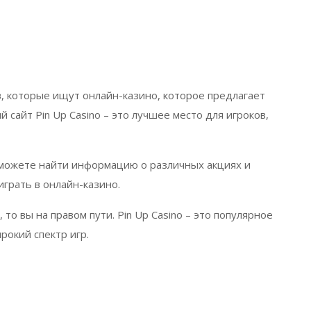
ов, которые ищут онлайн-казино, которое предлагает
сайт Pin Up Casino – это лучшее место для игроков,
ы можете найти информацию о различных акциях и
играть в онлайн-казино.
то вы на правом пути. Pin Up Casino – это популярное
рокий спектр игр.