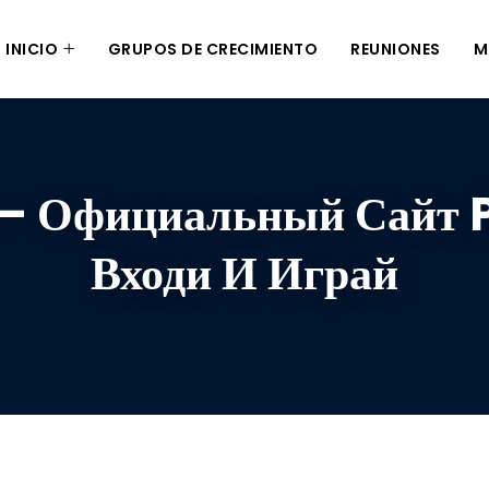
INICIO
GRUPOS DE CRECIMIENTO
REUNIONES
M
 – Официальный Сайт P
Входи И Играй