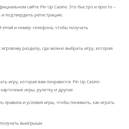
ициальном сайте Pin Up Casino. Это быстро и просто –
ь и подтвердить регистрацию.
й email и номер телефона, чтобы получать
 игровому разделу, где можно выбрать игру, которая
ь игру, которая вам понравится. Pin Up Casino
 карточные игры, рулетку и другие.
ь правила и условия игры, чтобы понимать, как играть
 получать выигрыши.