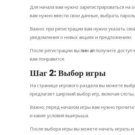
Для начала вам нужно зарегистрироваться на оф
вам нужно ввести свои данные, выбрать парол
Важно: при регистрации вам нужно указать сво
уведомления о новых акциях и предложениях.
После регистрации вы
пин ап
получите доступ к
вам понравится.
Шаг 2: Выбор игры
На странице игрового раздела вы можете выбрат
предлагает широкий выбор игр, включая слоты,
Важно: перед началом игры вам нужно прочитат
и какие условия выигрыша.
После выбора игры вы можете начать играть и