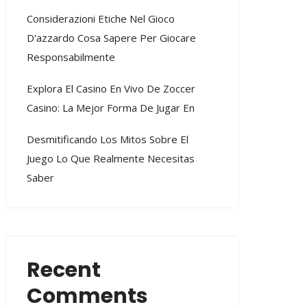
Considerazioni Etiche Nel Gioco
D'azzardo Cosa Sapere Per Giocare
Responsabilmente
Explora El Casino En Vivo De Zoccer
Casino: La Mejor Forma De Jugar En
Desmitificando Los Mitos Sobre El
Juego Lo Que Realmente Necesitas
Saber
Recent
Comments