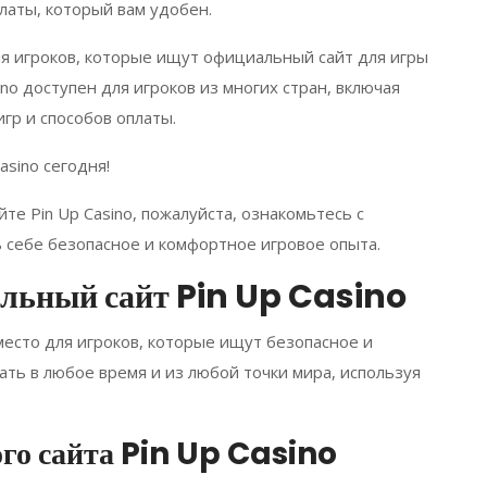
латы, который вам удобен.
для игроков, которые ищут официальный сайт для игры
no доступен для игроков из многих стран, включая
гр и способов оплаты.
asino сегодня!
те Pin Up Casino, пожалуйста, ознакомьтесь с
ь себе безопасное и комфортное игровое опыта.
льный сайт Pin Up Casino
место для игроков, которые ищут безопасное и
ть в любое время и из любой точки мира, используя
го сайта Pin Up Casino