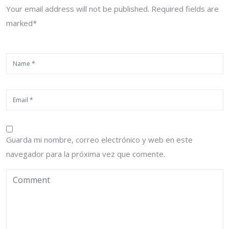
Your email address will not be published. Required fields are
marked*
Guarda mi nombre, correo electrónico y web en este
navegador para la próxima vez que comente.