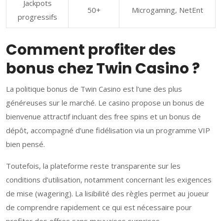
Jackpots
50+
Microgaming, NetEnt
progressifs
Comment profiter des
bonus chez Twin Casino ?
La politique bonus de Twin Casino est l’une des plus
généreuses sur le marché. Le casino propose un bonus de
bienvenue attractif incluant des free spins et un bonus de
dépôt, accompagné d’une fidélisation via un programme VIP
bien pensé.
Toutefois, la plateforme reste transparente sur les
conditions d’utilisation, notamment concernant les exigences
de mise (wagering). La lisibilité des règles permet au joueur
de comprendre rapidement ce qui est nécessaire pour