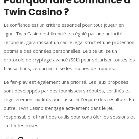
Pourquoi faire confiance à
Twin Casino ?
La confiance est un critère essentiel pour tout joueur en
ligne. Twin Casino est licencié et régulé par une autorité
reconnue, garantissant un cadre légal strict et une protection
optimale des données personnelles. Le site utilise un
protocole de cryptage avancé (SSL) pour sécuriser toutes les
transactions, ce qui minimise les risques de fraudes.
Le fair-play est également une priorité. Les jeux proposés
sont développés par des fournisseurs réputés, certifiés et
régulièrement audités pour assurer l’équité des résultats. En
outre, Twin Casino s’engage activement dans le jeu
responsable, offrant des outils pour contrôler les sessions et
limiter les mises.