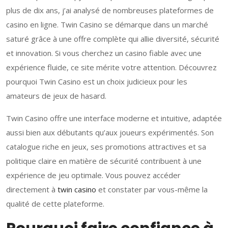
plus de dix ans, j’ai analysé de nombreuses plateformes de
casino en ligne. Twin Casino se démarque dans un marché
saturé grâce à une offre complète qui allie diversité, sécurité
et innovation. Si vous cherchez un casino fiable avec une
expérience fluide, ce site mérite votre attention. Découvrez
pourquoi Twin Casino est un choix judicieux pour les
amateurs de jeux de hasard.
Twin Casino offre une interface moderne et intuitive, adaptée
aussi bien aux débutants qu’aux joueurs expérimentés. Son
catalogue riche en jeux, ses promotions attractives et sa
politique claire en matière de sécurité contribuent à une
expérience de jeu optimale. Vous pouvez accéder
directement à
twin casino
et constater par vous-même la
qualité de cette plateforme.