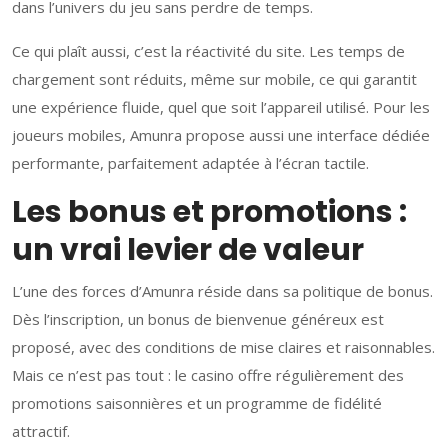
dans l’univers du jeu sans perdre de temps.
Ce qui plaît aussi, c’est la réactivité du site. Les temps de
chargement sont réduits, même sur mobile, ce qui garantit
une expérience fluide, quel que soit l’appareil utilisé. Pour les
joueurs mobiles, Amunra propose aussi une interface dédiée
performante, parfaitement adaptée à l’écran tactile.
Les bonus et promotions :
un vrai levier de valeur
L’une des forces d’Amunra réside dans sa politique de bonus.
Dès l’inscription, un bonus de bienvenue généreux est
proposé, avec des conditions de mise claires et raisonnables.
Mais ce n’est pas tout : le casino offre régulièrement des
promotions saisonnières et un programme de fidélité
attractif.