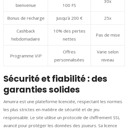
30x
bienvenue
100 FS
Bonus de recharge
Jusqu’à 200 €
25x
Cashback
10% des pertes
Pas de mise
hebdomadaire
nettes
Offres
Varie selon
Programme VIP
personnalisées
niveau
Sécurité et fiabilité : des
garanties solides
Amunra est une plateforme licenciée, respectant les normes
les plus strictes en matière de sécurité et de jeu
responsable. Le site utilise un protocole de chiffrement SSL
avancé pour protéger les données des joueurs. Sa licence