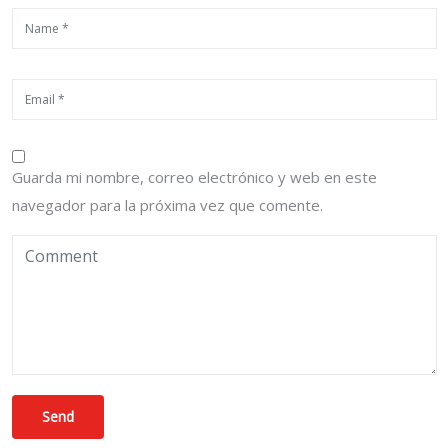
Guarda mi nombre, correo electrónico y web en este
navegador para la próxima vez que comente.