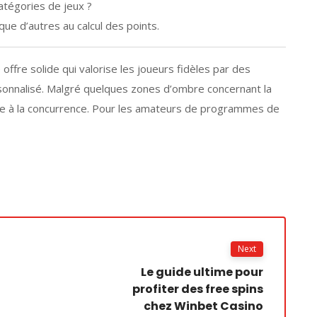
atégories de jeux ?
 que d’autres au calcul des points.
ffre solide qui valorise les joueurs fidèles par des
nnalisé. Malgré quelques zones d’ombre concernant la
ace à la concurrence. Pour les amateurs de programmes de
Next
Le guide ultime pour
profiter des free spins
chez Winbet Casino