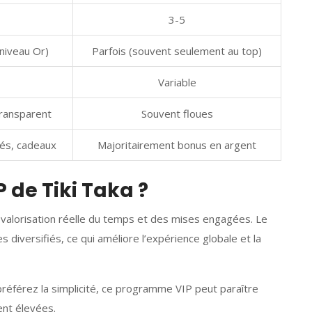
3-5
 niveau Or)
Parfois (souvent seulement au top)
Variable
ransparent
Souvent floues
és, cadeaux
Majoritairement bonus en argent
P de Tiki Taka ?
valorisation réelle du temps et des mises engagées. Le
diversifiés, ce qui améliore l’expérience globale et la
préférez la simplicité, ce programme VIP peut paraître
ent élevées.