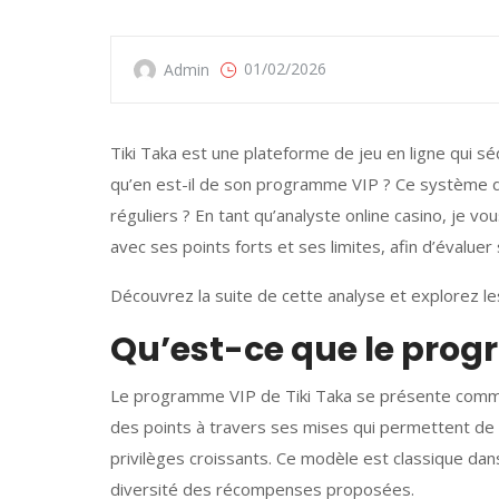
01/02/2026
Admin
Tiki Taka est une plateforme de jeu en ligne qui séd
qu’en est-il de son programme VIP ? Ce système de
réguliers ? En tant qu’analyste online casino, je v
avec ses points forts et ses limites, afin d’évaluer 
Découvrez la suite de cette analyse et explorez le
Qu’est-ce que le prog
Le programme VIP de Tiki Taka se présente comme
des points à travers ses mises qui permettent de
privilèges croissants. Ce modèle est classique dans l’
diversité des récompenses proposées.