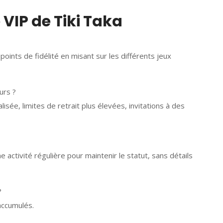
VIP de Tiki Taka
points de fidélité en misant sur les différents jeux
urs ?
sée, limites de retrait plus élevées, invitations à des
activité régulière pour maintenir le statut, sans détails
?
accumulés.