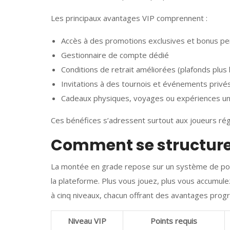
Les principaux avantages VIP comprennent :
Accès à des promotions exclusives et bonus pe
Gestionnaire de compte dédié
Conditions de retrait améliorées (plafonds plus 
Invitations à des tournois et événements privé
Cadeaux physiques, voyages ou expériences uniq
Ces bénéfices s’adressent surtout aux joueurs rég
Comment se structure 
La montée en grade repose sur un système de point
la plateforme. Plus vous jouez, plus vous accumu
à cinq niveaux, chacun offrant des avantages progr
Niveau VIP
Points requis