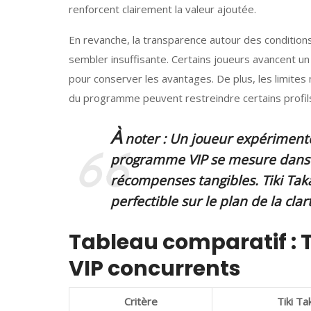
renforcent clairement la valeur ajoutée.
En revanche, la transparence autour des conditions
sembler insuffisante. Certains joueurs avancent u
pour conserver les avantages. De plus, les limite
du programme peuvent restreindre certains profil
À
noter : Un joueur expérimenté 
programme VIP se mesure dans so
récompenses tangibles. Tiki Tak
perfectible sur le plan de la clart
Tableau comparatif : 
VIP concurrents
Critère
Tiki Ta