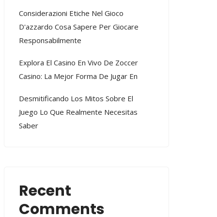
Considerazioni Etiche Nel Gioco
D'azzardo Cosa Sapere Per Giocare
Responsabilmente
Explora El Casino En Vivo De Zoccer
Casino: La Mejor Forma De Jugar En
Desmitificando Los Mitos Sobre El
Juego Lo Que Realmente Necesitas
Saber
Recent
Comments