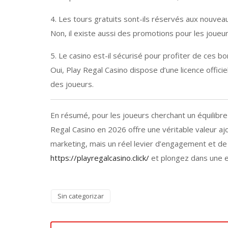
4. Les tours gratuits sont-ils réservés aux nouvea
Non, il existe aussi des promotions pour les joueu
5. Le casino est-il sécurisé pour profiter de ces bo
Oui, Play Regal Casino dispose d’une licence offici
des joueurs.
En résumé, pour les joueurs cherchant un équilibre 
Regal Casino en 2026 offre une véritable valeur aj
marketing, mais un réel levier d’engagement et de
https://playregalcasino.click/
et plongez dans une e
Sin categorizar