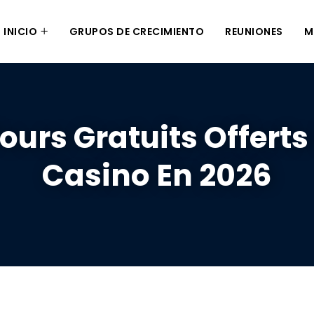
INICIO
GRUPOS DE CRECIMIENTO
REUNIONES
M
Tours Gratuits Offerts
Casino En 2026