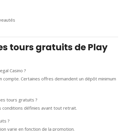
uveautés
es tours gratuits de Play
egal Casino ?
r son compte. Certaines offres demandent un dépôt minimum
es tours gratuits ?
 conditions définies avant tout retrait.
its ?
ion varie en fonction de la promotion.