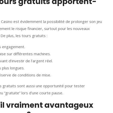
ours gratuits apportent-
al Casino est évidemment la possibilité de prolonger son jeu
ement le risque financier, surtout pour les nouveaux
De plus, les tours gratuits :
ns engagement.
ise sur différentes machines.
nt d’investir de l’argent réel.
s plus longues.
éserve de conditions de mise.
s gratuits sont aussi une opportunité pour tester
u “gratuite” lors d’une courte pause.
-il vraiment avantageux