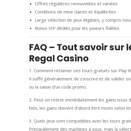
Offres régulières renouvelées et variées
Conditions de mise claires et équilibrées
Large sélection de jeux éligibles, y compris no
Bonus VIP dédiés pour les joueurs fidèles
FAQ – Tout savoir sur l
Regal Casino
1. Comment réclamer ses tours gratuits sur Play R
Il suffit généralement de s’inscrire et de valide
ou la saisie d’un code promo.
2. Peut-on retirer immédiatement les gains issus d
Non, les gains doivent d’abord être misés selon les
3. Quels jeux sont compatibles avec les tours gratu
Principalement des machines à sous, mais la sélect