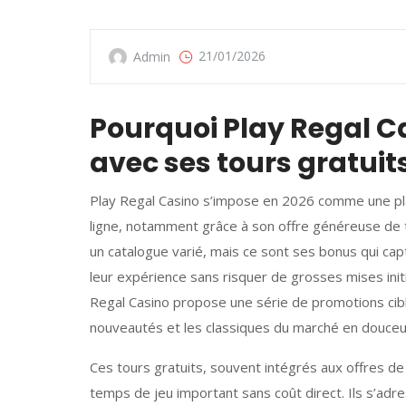
21/01/2026
Admin
Pourquoi Play Regal Ca
avec ses tours gratuits
Play Regal Casino s’impose en 2026 comme une pl
ligne, notamment grâce à son offre généreuse de tou
un catalogue varié, mais ce sont ses bonus qui cap
leur expérience sans risquer de grosses mises initi
Regal Casino propose une série de promotions cib
nouveautés et les classiques du marché en douceu
Ces tours gratuits, souvent intégrés aux offres d
temps de jeu important sans coût direct. Ils s’adr