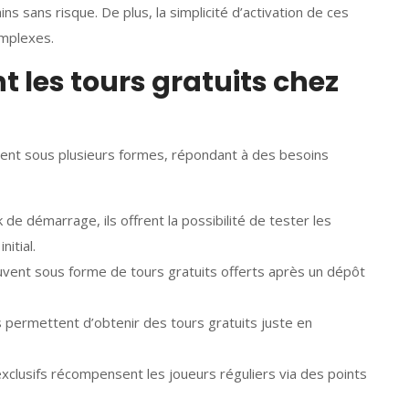
 sans risque. De plus, la simplicité d’activation de ces
omplexes.
les tours gratuits chez
inent sous plusieurs formes, répondant à des besoins
 de démarrage, ils offrent la possibilité de tester les
itial.
ent sous forme de tours gratuits offerts après un dépôt
ls permettent d’obtenir des tours gratuits juste en
exclusifs récompensent les joueurs réguliers via des points