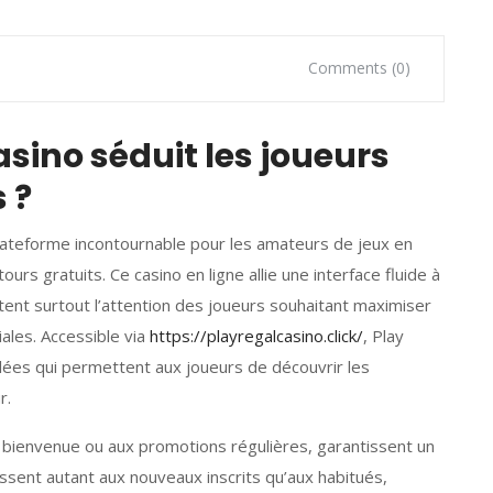
Comments (0)
sino séduit les joueurs
 ?
ateforme incontournable pour les amateurs de jeux en
rs gratuits. Ce casino en ligne allie une interface fluide à
tent surtout l’attention des joueurs souhaitant maximiser
ales. Accessible via
https://playregalcasino.click/
, Play
lées qui permettent aux joueurs de découvrir les
r.
e bienvenue ou aux promotions régulières, garantissent un
essent autant aux nouveaux inscrits qu’aux habitués,