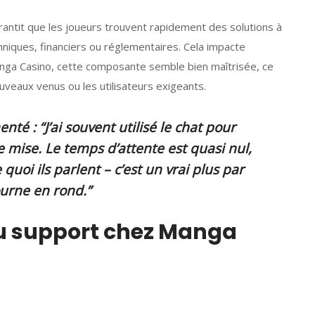
antit que les joueurs trouvent rapidement des solutions à
hniques, financiers ou réglementaires. Cela impacte
Manga Casino, cette composante semble bien maîtrisée, ce
uveaux venus ou les utilisateurs exigeants.
té : “J’ai souvent utilisé le chat pour
 mise. Le temps d’attente est quasi nul,
quoi ils parlent – c’est un vrai plus par
ourne en rond.”
du support chez Manga