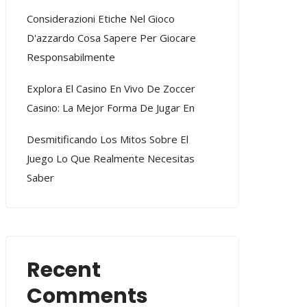
Considerazioni Etiche Nel Gioco
D'azzardo Cosa Sapere Per Giocare
Responsabilmente
Explora El Casino En Vivo De Zoccer
Casino: La Mejor Forma De Jugar En
Desmitificando Los Mitos Sobre El
Juego Lo Que Realmente Necesitas
Saber
Recent
Comments