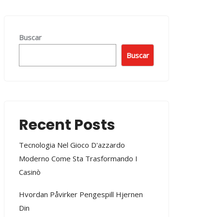
Buscar
Buscar
Recent Posts
Tecnologia Nel Gioco D'azzardo
Moderno Come Sta Trasformando I
Casinò
Hvordan Påvirker Pengespill Hjernen
Din