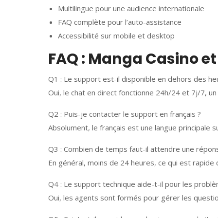
Multilingue pour une audience internationale
FAQ complète pour l’auto-assistance
Accessibilité sur mobile et desktop
FAQ : Manga Casino et
Q1 : Le support est-il disponible en dehors des he
Oui, le chat en direct fonctionne 24h/24 et 7j/7, u
Q2 : Puis-je contacter le support en français ?
Absolument, le français est une langue principale 
Q3 : Combien de temps faut-il attendre une répons
En général, moins de 24 heures, ce qui est rapide 
Q4 : Le support technique aide-t-il pour les probl
Oui, les agents sont formés pour gérer les questio