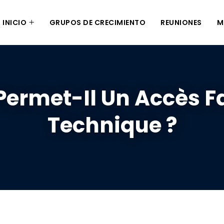
INICIO
GRUPOS DE CRECIMIENTO
REUNIONES
M
ermet-Il Un Accès Fa
Technique ?