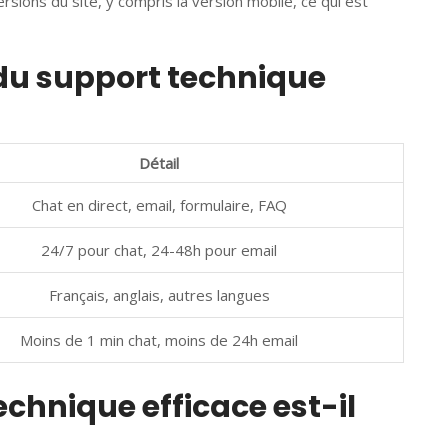
rsions du site, y compris la version mobile, ce qui est
 du support technique
Détail
Chat en direct, email, formulaire, FAQ
24/7 pour chat, 24-48h pour email
Français, anglais, autres langues
Moins de 1 min chat, moins de 24h email
chnique efficace est-il