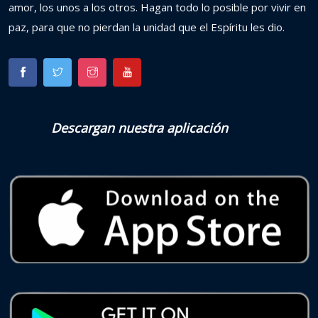
amor, los unos a los otros. Hagan todo lo posible por vivir en
paz, para que no pierdan la unidad que el Espíritu les dio.
Descargan nuestra aplicación