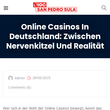
Online Casinos In
Deutschland: Zwischen
Nervenkitzel Und Realität
28/06/2025
Admin
Comments (0)
Wer sich in der Welt der Online Casinos bewegt, kennt das