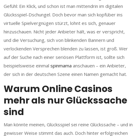
Gefühl: Ein Klick, und schon ist man mittendrin im digitalen
Glücksspiel-Dschungel. Doch bevor man sich kopfüber ins
virtuelle Spielvergnügen stürzt, lohnt es sich, genauer
hinzuschauen. Nicht jeder Anbieter hält, was er verspricht,
und die Versuchung, sich von blinkenden Bannern und
verlockenden Versprechen blenden zu lassen, ist groß. Wer
auf der Suche nach einer seriösen Plattform ist, sollte sich
beispielsweise einmal
spinmama
anschauen – ein Anbieter,
der sich in der deutschen Szene einen Namen gemacht hat.
Warum Online Casinos
mehr als nur Glückssache
sind
Man könnte meinen, Glücksspiel sei reine Glückssache – und in
gewisser Weise stimmt das auch. Doch hinter erfolgreichen