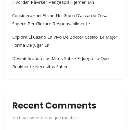
Hvordan Påvirker Pengespill Hjernen Din
Considerazioni Etiche Nel Gioco D'azzardo Cosa
Sapere Per Giocare Responsabilmente
Explora El Casino En Vivo De Zoccer Casino: La Mejor
Forma De Jugar En
Desmitificando Los Mitos Sobre El Juego Lo Que
Realmente Necesitas Saber
Recent Comments
No hay comentarios que mostrar.