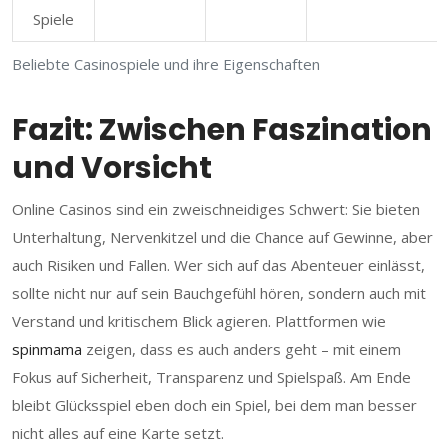
Spiele
Beliebte Casinospiele und ihre Eigenschaften
Fazit: Zwischen Faszination
und Vorsicht
Online Casinos sind ein zweischneidiges Schwert: Sie bieten
Unterhaltung, Nervenkitzel und die Chance auf Gewinne, aber
auch Risiken und Fallen. Wer sich auf das Abenteuer einlässt,
sollte nicht nur auf sein Bauchgefühl hören, sondern auch mit
Verstand und kritischem Blick agieren. Plattformen wie
spinmama
zeigen, dass es auch anders geht – mit einem
Fokus auf Sicherheit, Transparenz und Spielspaß. Am Ende
bleibt Glücksspiel eben doch ein Spiel, bei dem man besser
nicht alles auf eine Karte setzt.