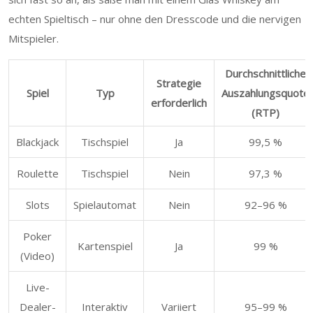
echten Spieltisch – nur ohne den Dresscode und die nervigen
Mitspieler.
Durchschnittliche
Strategie
Spiel
Typ
Auszahlungsquote
erforderlich
(RTP)
Blackjack
Tischspiel
Ja
99,5 %
Roulette
Tischspiel
Nein
97,3 %
Slots
Spielautomat
Nein
92–96 %
Poker
Kartenspiel
Ja
99 %
(Video)
Live-
Dealer-
Interaktiv
Variiert
95–99 %