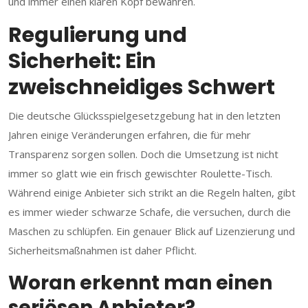
und immer einen klaren Kopf bewahren.
Regulierung und
Sicherheit: Ein
zweischneidiges Schwert
Die deutsche Glücksspielgesetzgebung hat in den letzten
Jahren einige Veränderungen erfahren, die für mehr
Transparenz sorgen sollen. Doch die Umsetzung ist nicht
immer so glatt wie ein frisch gewischter Roulette-Tisch.
Während einige Anbieter sich strikt an die Regeln halten, gibt
es immer wieder schwarze Schafe, die versuchen, durch die
Maschen zu schlüpfen. Ein genauer Blick auf Lizenzierung und
Sicherheitsmaßnahmen ist daher Pflicht.
Woran erkennt man einen
seriösen Anbieter?