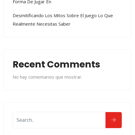
Forma De Jugar En
Desmitificando Los Mitos Sobre El Juego Lo Que
Realmente Necesitas Saber
Recent Comments
No hay comentarios que mostrar.