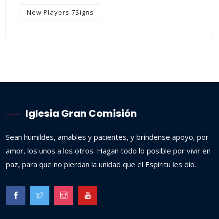
New Players 7Signs
Iglesia Gran Comisión
Sean humildes, amables y pacientes, y bríndense apoyo, por
amor, los unos a los otros. Hagan todo lo posible por vivir en
paz, para que no pierdan la unidad que el Espíritu les dio.