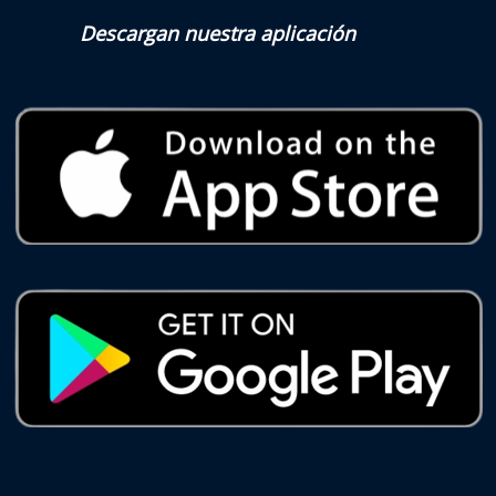
Descargan nuestra aplicación