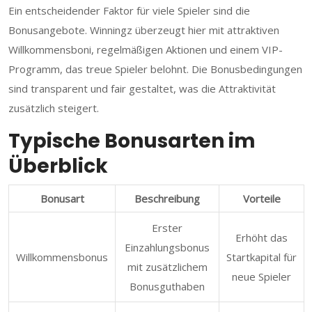
Ein entscheidender Faktor für viele Spieler sind die
Bonusangebote. Winningz überzeugt hier mit attraktiven
Willkommensboni, regelmäßigen Aktionen und einem VIP-
Programm, das treue Spieler belohnt. Die Bonusbedingungen
sind transparent und fair gestaltet, was die Attraktivität
zusätzlich steigert.
Typische Bonusarten im
Überblick
Bonusart
Beschreibung
Vorteile
Erster
Erhöht das
Einzahlungsbonus
Willkommensbonus
Startkapital für
mit zusätzlichem
neue Spieler
Bonusguthaben