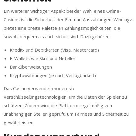
Ein weiterer wichtiger Aspekt bei der Wahl eines Online-
Casinos ist die Sicherheit der Ein- und Auszahlungen. Winningz
bietet eine breite Palette an Zahlungsmöglichkeiten, die
sowohl bequem als auch sicher sind. Dazu gehören:
Kredit- und Debitkarten (Visa, Mastercard)
E-Wallets wie Skrill und Neteller
Banküberweisungen
Kryptowährungen (je nach Verfügbarkeit)
Das Casino verwendet modernste
Verschlüsselungstechnologien, um die Daten der Spieler zu
schützen. Zudem wird die Plattform regelmäßig von
unabhängigen Stellen geprüft, um Fairness und Sicherheit zu
gewährleisten.