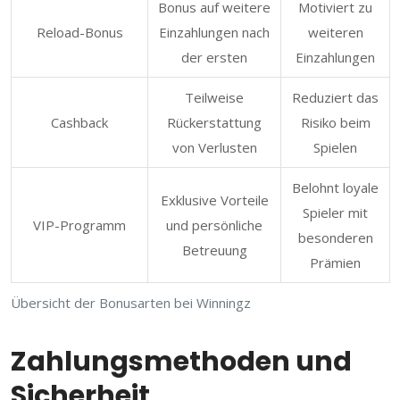
Bonus auf weitere
Motiviert zu
Reload-Bonus
Einzahlungen nach
weiteren
der ersten
Einzahlungen
Teilweise
Reduziert das
Cashback
Rückerstattung
Risiko beim
von Verlusten
Spielen
Belohnt loyale
Exklusive Vorteile
Spieler mit
VIP-Programm
und persönliche
besonderen
Betreuung
Prämien
Übersicht der Bonusarten bei Winningz
Zahlungsmethoden und
Sicherheit