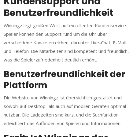
Kundensupport und
Benutzerfreundlichkeit
Winningz legt großen Wert auf exzellenten Kundenservice.
Spieler können den Support rund um die Uhr über
verschiedene Kanäle erreichen, darunter Live-Chat, E-Mail
und Telefon. Die Mitarbeiter sind kompetent und freundlich,
was die Spielerzufriedenheit deutlich erhöht.
Benutzerfreundlichkeit der
Plattform
Die Website von Winningz ist übersichtlich gestaltet und
sowohl auf Desktop- als auch auf mobilen Geräten optimal
nutzbar. Die Ladezeiten sind kurz, und die Suchfunktion
erleichtert das Auffinden von Spielen und Informationen.